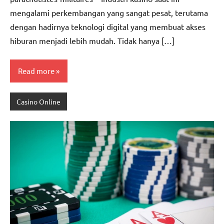
mengalami perkembangan yang sangat pesat, terutama
dengan hadirnya teknologi digital yang membuat akses
hiburan menjadi lebih mudah. Tidak hanya […]
Read more
Casino Online