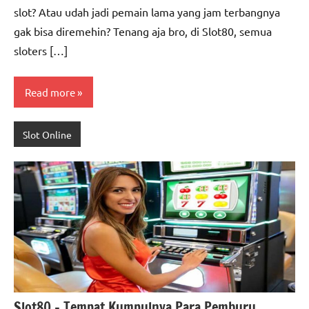
slot? Atau udah jadi pemain lama yang jam terbangnya
gak bisa diremehin? Tenang aja bro, di Slot80, semua
sloters […]
Read more
Slot Online
Slot80 – Tempat Kumpulnya Para Pemburu