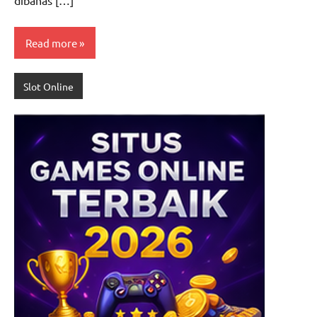
Read more
Slot Online