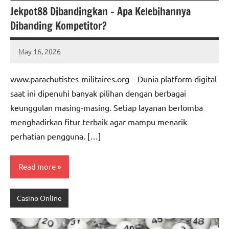
Jekpot88 Dibandingkan – Apa Kelebihannya
Dibanding Kompetitor?
May 16, 2026
Ralph
Parker
www.parachutistes-militaires.org – Dunia platform digital
saat ini dipenuhi banyak pilihan dengan berbagai
keunggulan masing-masing. Setiap layanan berlomba
menghadirkan fitur terbaik agar mampu menarik
perhatian pengguna. […]
Read more
Casino Online