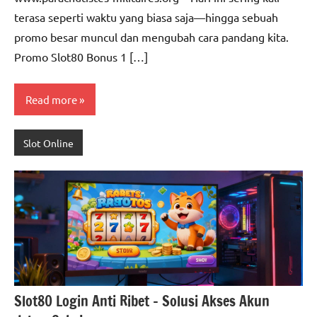
terasa seperti waktu yang biasa saja—hingga sebuah
promo besar muncul dan mengubah cara pandang kita.
Promo Slot80 Bonus 1 […]
Read more
Slot Online
Slot80 Login Anti Ribet – Solusi Akses Akun