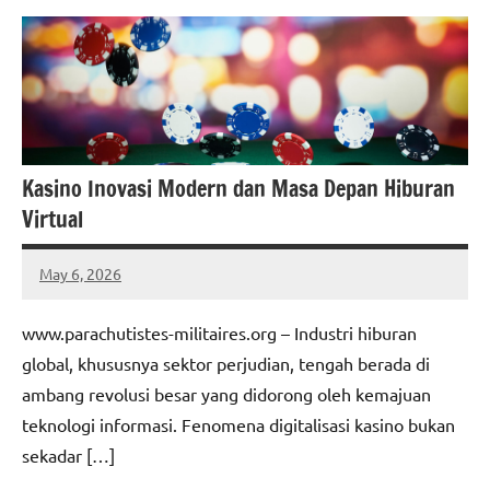
Kasino Inovasi Modern dan Masa Depan Hiburan
Virtual
May 6, 2026
Ralph
Parker
www.parachutistes-militaires.org – Industri hiburan
global, khususnya sektor perjudian, tengah berada di
ambang revolusi besar yang didorong oleh kemajuan
teknologi informasi. Fenomena digitalisasi kasino bukan
sekadar […]