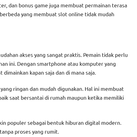
catter, dan bonus game juga membuat permainan terasa
n berbeda yang membuat slot online tidak mudah
udahan akses yang sangat praktis. Pemain tidak perlu
nan ini. Dengan smartphone atau komputer yang
at dimainkan kapan saja dan di mana saja.
 yang ringan dan mudah digunakan. Hal ini membuat
baik saat bersantai di rumah maupun ketika memiliki
n populer sebagai bentuk hiburan digital modern.
anpa proses yang rumit.