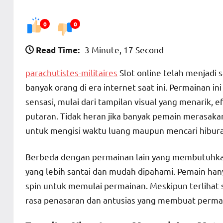
0
0
3 Minute, 17 Second
Read Time:
parachutistes-militaires
Slot online telah menjadi s
banyak orang di era internet saat ini. Permaina
sensasi, mulai dari tampilan visual yang menarik, 
putaran. Tidak heran jika banyak pemain merasakan
untuk mengisi waktu luang maupun mencari hiburan 
Berbeda dengan permainan lain yang membutuhkan
yang lebih santai dan mudah dipahami. Pemain han
spin untuk memulai permainan. Meskipun terlihat
rasa penasaran dan antusias yang membuat perma