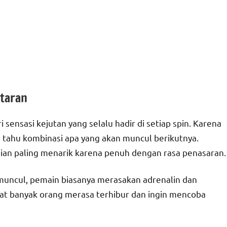
utaran
i sensasi kejutan yang selalu hadir di setiap spin. Karena
h tahu kombinasi apa yang akan muncul berikutnya.
n paling menarik karena penuh dengan rasa penasaran.
muncul, pemain biasanya merasakan adrenalin dan
uat banyak orang merasa terhibur dan ingin mencoba