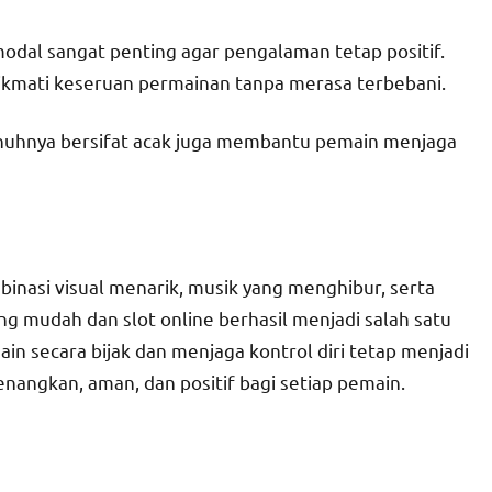
al sangat penting agar pengalaman tetap positif.
ikmati keseruan permainan tanpa merasa terbebani.
penuhnya bersifat acak juga membantu pemain menjaga
binasi visual menarik, musik yang menghibur, serta
ng mudah dan slot online berhasil menjadi salah satu
ain secara bijak dan menjaga kontrol diri tetap menjadi
angkan, aman, dan positif bagi setiap pemain.