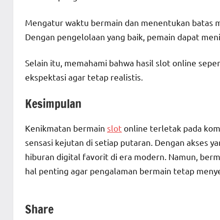
Mengatur waktu bermain dan menentukan batas mod
Dengan pengelolaan yang baik, pemain dapat men
Selain itu, memahami bahwa hasil slot online se
ekspektasi agar tetap realistis.
Kesimpulan
Kenikmatan bermain
slot
online terletak pada kom
sensasi kejutan di setiap putaran. Dengan akses ya
hiburan digital favorit di era modern. Namun, berm
hal penting agar pengalaman bermain tetap menyen
Share