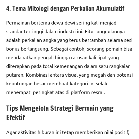
4. Tema Mitologi dengan Perkalian Akumulatif
Permainan bertema dewa-dewi sering kali menjadi
standar tertinggi dalam industri ini. Fitur unggulannya
adalah perkalian angka yang terus bertambah selama sesi
bonus berlangsung. Sebagai contoh, seorang pemain bisa
mendapatkan pengali hingga ratusan kali lipat yang
diterapkan pada total kemenangan dalam satu rangkaian
putaran. Kombinasi antara visual yang megah dan potensi
keuntungan besar membuat kategori ini selalu
menempati peringkat atas di platform resmi.
Tips Mengelola Strategi Bermain yang
Efektif
Agar aktivitas hiburan ini tetap memberikan nilai positif,