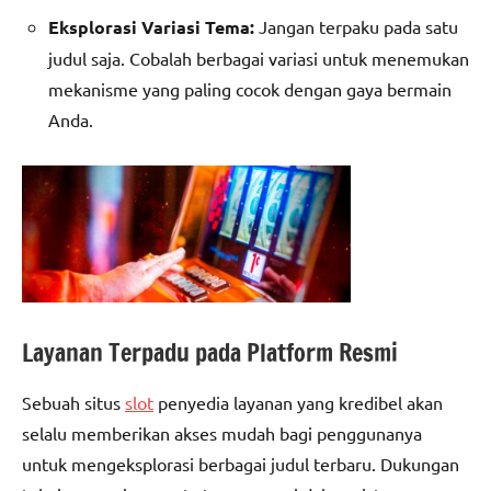
Eksplorasi Variasi Tema:
Jangan terpaku pada satu
judul saja. Cobalah berbagai variasi untuk menemukan
mekanisme yang paling cocok dengan gaya bermain
Anda.
Layanan Terpadu pada Platform Resmi
Sebuah situs
slot
penyedia layanan yang kredibel akan
selalu memberikan akses mudah bagi penggunanya
untuk mengeksplorasi berbagai judul terbaru. Dukungan