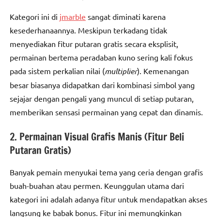
Kategori ini di
jmarble
sangat diminati karena
kesederhanaannya. Meskipun terkadang tidak
menyediakan fitur putaran gratis secara eksplisit,
permainan bertema peradaban kuno sering kali fokus
pada sistem perkalian nilai (
multiplier
). Kemenangan
besar biasanya didapatkan dari kombinasi simbol yang
sejajar dengan pengali yang muncul di setiap putaran,
memberikan sensasi permainan yang cepat dan dinamis.
2. Permainan Visual Grafis Manis (Fitur Beli
Putaran Gratis)
Banyak pemain menyukai tema yang ceria dengan grafis
buah-buahan atau permen. Keunggulan utama dari
kategori ini adalah adanya fitur untuk mendapatkan akses
langsung ke babak bonus. Fitur ini memungkinkan