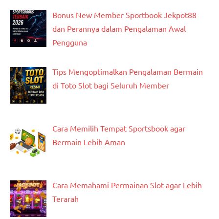
Bonus New Member Sportbook Jekpot88
dan Perannya dalam Pengalaman Awal
Pengguna
Tips Mengoptimalkan Pengalaman Bermain
di Toto Slot bagi Seluruh Member
Cara Memilih Tempat Sportsbook agar
Bermain Lebih Aman
Cara Memahami Permainan Slot agar Lebih
Terarah